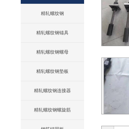
精轧螺纹钢
精轧螺纹钢锚具
精轧螺纹钢螺母
精轧螺纹钢垫板
精轧螺纹钢连接器
精轧螺纹钢螺旋筋