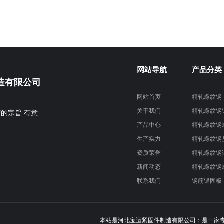
网站导航
产品分类
造有限公司
网站首页
精轧螺纹钢
关于我们
精轧螺纹钢
的宗旨 有意
产品中心
精轧螺纹钢
生产实力
精轧螺纹钢
资质荣誉
精轧螺纹钢
新闻动态
精轧螺纹钢
联系我们
钢筋锚固板
本站是河北宝运紧固件制造有限公司：是一家