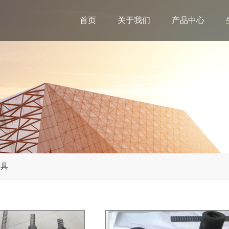
首页
关于我们
产品中心
锚具