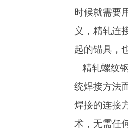
时候就需要
义，精轧连
起的锚具，
精轧螺纹
统焊接方法
焊接的连接
术，无需任