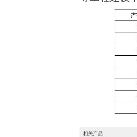
相关产品：